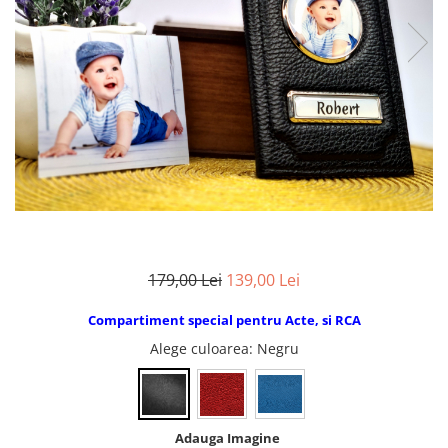
Breloc Film
Tablou Aluminiu
Tablouri auto
Calendare Personalizate
Ceas Personalizat
179,00 Lei
139,00 Lei
Compartiment special pentru Acte, si RCA
Alege culoarea
: Negru
Adauga Imagine