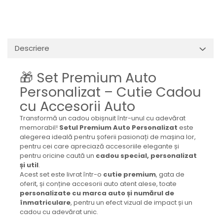
Descriere
🎁 Set Premium Auto
Personalizat – Cutie Cadou
cu Accesorii Auto
Transformă un cadou obișnuit într-unul cu adevărat
memorabil!
Setul Premium Auto Personalizat
este
alegerea ideală pentru șoferii pasionați de mașina lor,
pentru cei care apreciază accesoriile elegante și
pentru oricine caută un
cadou special, personalizat
și util
.
Acest set este livrat într-o
cutie premium
, gata de
oferit, și conține accesorii auto atent alese, toate
personalizate cu marca auto și numărul de
înmatriculare
, pentru un efect vizual de impact și un
cadou cu adevărat unic.