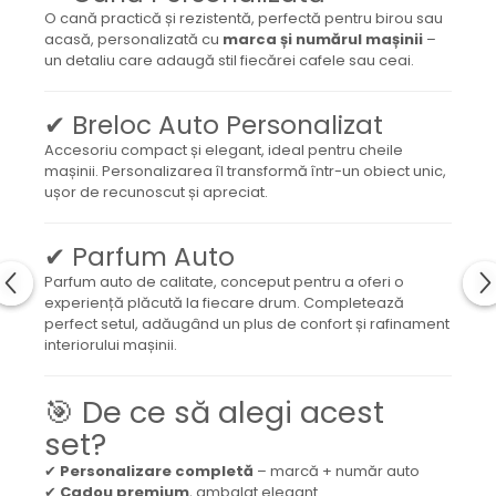
O cană practică și rezistentă, perfectă pentru birou sau
acasă, personalizată cu
marca și numărul mașinii
–
un detaliu care adaugă stil fiecărei cafele sau ceai.
✔ Breloc Auto Personalizat
Accesoriu compact și elegant, ideal pentru cheile
mașinii. Personalizarea îl transformă într-un obiect unic,
ușor de recunoscut și apreciat.
✔ Parfum Auto
Parfum auto de calitate, conceput pentru a oferi o
experiență plăcută la fiecare drum. Completează
perfect setul, adăugând un plus de confort și rafinament
interiorului mașinii.
🎯 De ce să alegi acest
set?
✔
Personalizare completă
– marcă + număr auto
✔
Cadou premium
, ambalat elegant