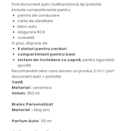
Port document auto multifuncțional, tip portofel.
Include compartimente pentru:
permis de conducere
carte de identitate
talon auto
asigurare RCA
rovinietă
În plus, dispune de:
8 sloturi pentru carduri
compartiment pentru bani
sistem de închidere cu capsă
, pentru siguranță
sporită
Recomandat celor care doresc un produs 2-în-1: port
document auto + portofel.
Cană
Material :
ceramica
Volum:
350 ml
Breloc Personalizat
Material :
Aliaj zinc
Parfum Auto
: 50 ml