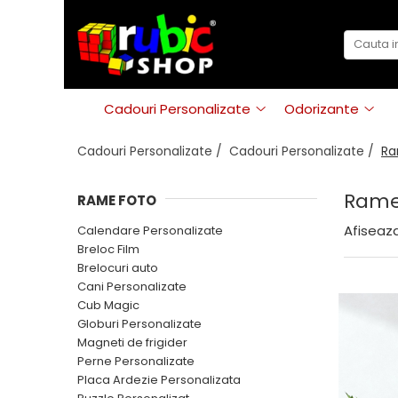
Cadouri Personalizate
Odorizante
Puzzle Personalizat
Odorizante Lemn
Cadouri Personalizate
Odorizante
Magneti de frigider
Odorizante Premium
Globuri Personalizate
Parfum Auto Premium
Cadouri Personalizate /
Cadouri Personalizate /
Ra
Sticla de Vin Personalizata
Rame
RAME FOTO
Tablouri Personalizate
Afiseaza
Calendare Personalizate
Rame foto
Breloc Film
Perne Personalizate
Brelocuri auto
Cani Personalizate
Placa Ardezie Personalizata
Cub Magic
Brelocuri auto
Globuri Personalizate
Magneti de frigider
Cani Personalizate
Perne Personalizate
Cub Magic
Placa Ardezie Personalizata