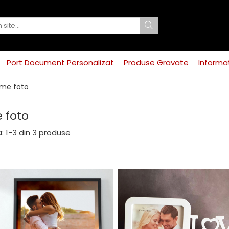
Port Document Personalizat
Produse Gravate
Informat
me foto
 foto
:
1-
3
din
3
produse