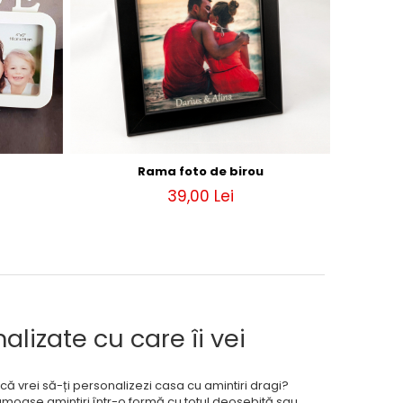
Rama foto de birou
39,00 Lei
izate cu care îi vei
ă vrei să-ți personalizezi casa cu amintiri dragi?
umoase amintiri într-o formă cu totul deosebită sau