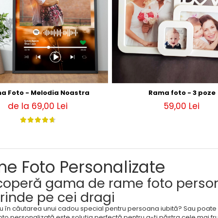
a Foto - Melodia Noastra
Rama foto - 3 poze
de la 69,00 Lei
59,00 Lei
e Foto Personalizate
operă gama de rame foto personal
rinde pe cei dragi
u în căutarea unui cadou special pentru persoana iubită? Sau poate c
to personalizată este soluția perfectă pentru a-ți păstra cele mai fr