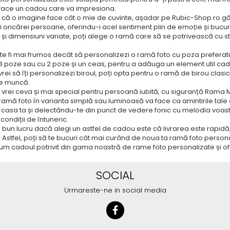
 face un cadou care va impresiona.
 că o imagine face cât o mie de cuvinte, așadar pe Rubic-Shop.ro g
vi oricărei persoane, oferindu-i acel sentiment plin de emoție și bucur
și dimensiuni variate, poți alege o ramă care să se potrivească cu stilu
te fi mai frumos decât să personalizezi o ramă foto cu poza prefera
 poze sau cu 2 poze și un ceas, pentru a adăuga un element util cad
vrei să îți personalizezi biroul, poți opta pentru o ramă de birou clas
de muncă.
vrei ceva și mai special pentru persoană iubită, cu siguranță Rama 
amă foto în varianta simplă sau luminoasă va face ca amintirile tale
 casa ta și delectându-te din punct de vedere fonic cu melodia voastr
 condiții de întuneric.
i bun lucru dacă alegi un astfel de cadou este că livrarea este rapidă,
Astfel, poți să te bucuri cât mai curând de noua ta ramă foto personali
m cadoul potrivit din gama noastră de rame foto personalizate și ofer
SOCIAL
Urmareste-ne in social media