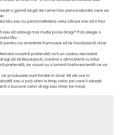
ăsești o gamă largă de rame foto personalizate care se
ie.
l tău sau cu personalitatea celui căruia vrei să îi faci
tă sau să adaugi mai multe poze dragi? Poți alege o
oului tău.
ică pentru ca amintirile frumoase să te însoțească chiar
Melodia noastră preferată va fi un cadou deosebit.
 dragi să strălucească, creând o atmosferă cu totul
ă preferată, iar vizual cu o lumină fosforescentă ce va
 iar produsele sunt livrate în doar 48 de ore în
zată sau o poți oferi la timp celor pe care îi iubești.
ă o bucurie celor dragi sau chiar ție însuți.