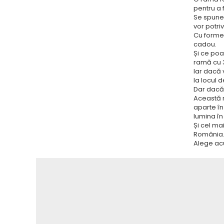
pentru a
Se spune
vor potri
Cu forme 
cadou.
Și ce poa
ramă cu 3
Iar dacă 
la locul 
Dar dacă 
Această r
aparte în
lumina în
Și cel ma
România. 
Alege acu