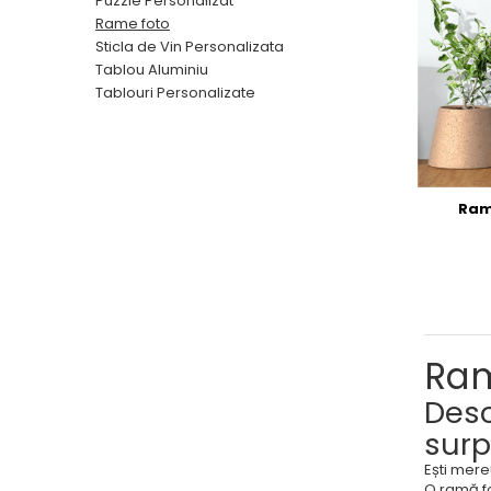
Breloc Film
Puzzle Personalizat
Rame foto
Tablou Aluminiu
Sticla de Vin Personalizata
Tablouri auto
Tablou Aluminiu
Tablouri Personalizate
Calendare Personalizate
Ceas Personalizat
Ram
Ram
Desc
surp
Ești mere
O ramă fo