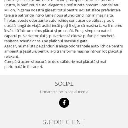
Frutto, la parfumuri auto elegante și sofisticate precum Scandal sau
Milion, în gama noastră găsești totul pentru a-ți satisface preferințele
tale și a pătrunde într-o lume nouă atunci când intri în mașina ta.
În plus, aceste odorizante auto lichide sunt ușor de utilizat și au o
durată lungă de viață, astfel încât poți fi sigur că mașina ta va fi mereu
învăluită într-un miros plăcut și proaspăt. Pur și simplu scoate-i
capacul pulverizatorului și pulverizează câteva pufuri pe mochetă,
tapițeria scaunelor sau pe plafonul mașinii și gata.
Așadar, nu mai sta pe gânduri și alege odorizantele auto lichide pentru
ambient și țesături, pentru a-ți transforma mașina într-un loc plăcut și
relaxant.
Cumpără acum și bucură-te de o călătorie mai plăcută și mai
parfumată în fiecare zi.
SOCIAL
Urmareste-ne in social media
SUPORT CLIENTI