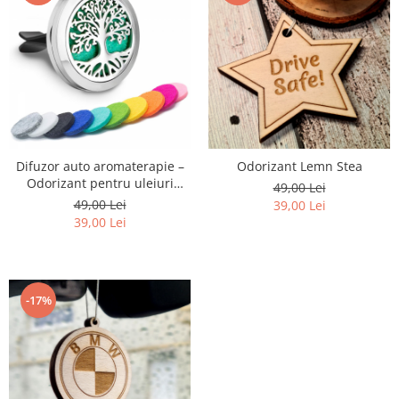
Difuzor auto aromaterapie –
Odorizant Lemn Stea
Odorizant pentru uleiuri
49,00 Lei
esentiale
49,00 Lei
39,00 Lei
39,00 Lei
-17%