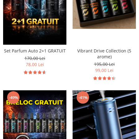
Breloc Film
Tablou Aluminiu
Tablouri auto
Calendare Personalizate
Ceas Personalizat
Set Parfum Auto 2+1 GRATUIT
Vibrant Drive Collection (5
arome)
170,00 Lei
195,00 Lei
78,00 Lei
99,00 Lei
-49%
-41%