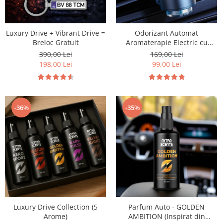
Luxury Drive + Vibrant Drive =
Odorizant Automat
Breloc Gratuit
Aromaterapie Electric cu
Acumulator si Senzor
390,00 Lei
169,00 Lei
198,00 Lei
99,00 Lei
-36%
-35%
Luxury Drive Collection (5
Parfum Auto - GOLDEN
Arome)
AMBITION (Inspirat din