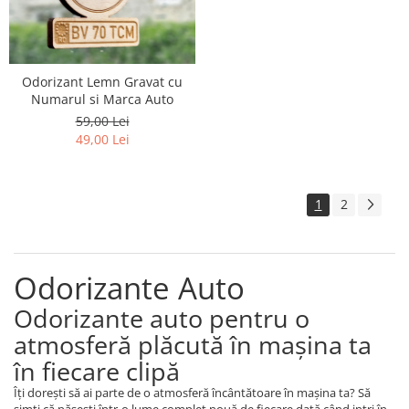
Odorizant Lemn Gravat cu
Numarul si Marca Auto
59,00 Lei
49,00 Lei
1
2
Odorizante Auto
Odorizante auto pentru o
atmosferă plăcută în mașina ta
în fiecare clipă
Îți dorești să ai parte de o atmosferă încântătoare în mașina ta? Să