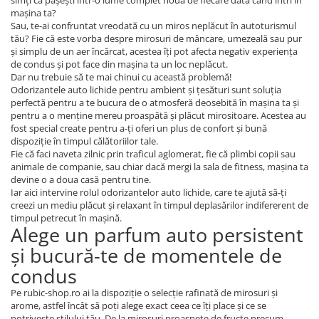
simți că pășești într-o lume complet nouă de fiecare dată când intri în
mașina ta?
Sau, te-ai confruntat vreodată cu un miros neplăcut în autoturismul
tău? Fie că este vorba despre mirosuri de mâncare, umezeală sau pur
și simplu de un aer încărcat, acestea îți pot afecta negativ experiența
de condus și pot face din mașina ta un loc neplăcut.
Dar nu trebuie să te mai chinui cu această problemă!
Odorizantele auto lichide pentru ambient și țesături sunt soluția
perfectă pentru a te bucura de o atmosferă deosebită în mașina ta și
pentru a o menține mereu proaspătă și plăcut mirositoare. Acestea au
fost special create pentru a-ți oferi un plus de confort și bună
dispoziție în timpul călătoriilor tale.
Fie că faci naveta zilnic prin traficul aglomerat, fie că plimbi copii sau
animale de companie, sau chiar dacă mergi la sala de fitness, mașina ta
devine o a doua casă pentru tine.
Iar aici intervine rolul odorizantelor auto lichide, care te ajută să-ți
creezi un mediu plăcut și relaxant în timpul deplasărilor indifererent de
timpul petrecut în mașină.
Alege un parfum auto persistent
și bucură-te de momentele de
condus
Pe rubic-shop.ro ai la dispoziție o selecție rafinată de mirosuri și
arome, astfel încât să poți alege exact ceea ce îți place și ce se
potrivește stilului tău. De la mirosuri proaspete de fructe precum