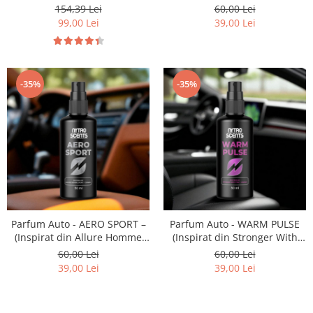
Million -Paco Rabanne)
154,39 Lei
60,00 Lei
99,00 Lei
39,00 Lei
-35%
-35%
Parfum Auto - AERO SPORT –
Parfum Auto - WARM PULSE
(Inspirat din Allure Homme
(Inspirat din Stronger With
Sport -Chanel)
You - Armani)
60,00 Lei
60,00 Lei
39,00 Lei
39,00 Lei