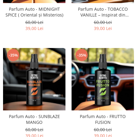
Parfum Auto - MIDNIGHT
Parfum Auto - TOBACCO
SPICE ( Oriental și Misterios)
VANILLE – Inspirat din
Tobacco Vanille (Tom Ford)
60,00 Lei
60,00 Lei
39,00 Lei
39,00 Lei
-35%
-35%
Parfum Auto - SUNBLAZE
Parfum Auto - FRUTTO
MANGO
FUSION
60,00 Lei
60,00 Lei
39,00 Lei
39,00 Lei