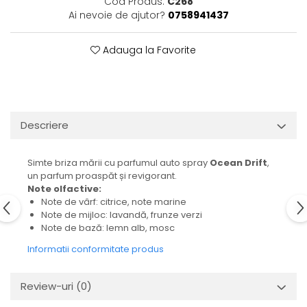
Cod Produs:
C268
Ai nevoie de ajutor?
0758941437
Adauga la Favorite
Descriere
Simte briza mării cu parfumul auto spray
Ocean Drift
,
un parfum proaspăt și revigorant.
Note olfactive:
Note de vârf: citrice, note marine
Note de mijloc: lavandă, frunze verzi
Note de bază: lemn alb, mosc
Informatii conformitate produs
Review-uri
(0)