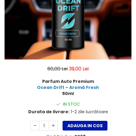
Breloc Film
Tablou Aluminiu
Tablouri auto
Calendare Personalizate
Ceas Personalizat
60,00 Lei
39,00 Lei
Parfum Auto Premium
Ocean Drift – Aromă Fresh
50ml
IN STOC
Durata de livrare:
1-2 zile lucrătoare
ADAUGA IN COS