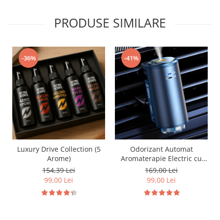
PRODUSE SIMILARE
-36%
-41%
Luxury Drive Collection (5
Odorizant Automat
Arome)
Aromaterapie Electric cu
Acumulator si Senzor
154,39 Lei
169,00 Lei
99,00 Lei
99,00 Lei