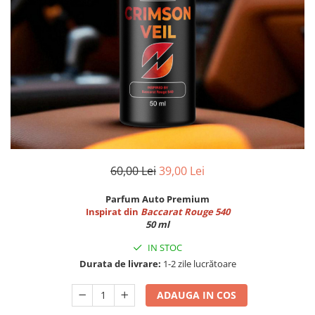
Breloc Film
Tablou Aluminiu
Tablouri auto
Calendare Personalizate
Ceas Personalizat
60,00 Lei
39,00 Lei
Parfum Auto Premium
Inspirat din
Baccarat Rouge 540
50 ml
IN STOC
Durata de livrare:
1-2 zile lucrătoare
ADAUGA IN COS