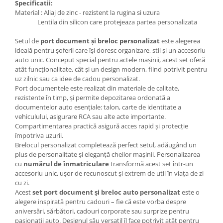
Specificatii:
Material : Aliaj de zinc - rezistent la rugina si uzura
Lentila din silicon care protejeaza partea personalizata
Setul de
port document și breloc personalizat
este alegerea
ideală pentru șoferii care își doresc organizare, stil și un accesoriu
auto unic. Conceput special pentru actele mașinii, acest set oferă
atât funcționalitate, cât și un design modern, fiind potrivit pentru
uz zilnic sau ca idee de cadou personalizat.
Port documentele este realizat din materiale de calitate,
rezistente în timp, și permite depozitarea ordonată a
documentelor auto esențiale: talon, carte de identitate a
vehiculului, asigurare RCA sau alte acte importante.
Compartimentarea practică asigură acces rapid și protecție
împotriva uzurii.
Brelocul personalizat completează perfect setul, adăugând un
plus de personalitate și eleganță cheilor mașinii. Personalizarea
cu
numărul de înmatriculare
transformă acest set într-un
accesoriu unic, ușor de recunoscut și extrem de util în viața de zi
cu zi.
Acest
set port document și breloc auto personalizat
este o
alegere inspirată pentru cadouri – fie că este vorba despre
aniversări, sărbători, cadouri corporate sau surprize pentru
pasionații auto. Designul său versatil îl face potrivit atât pentru