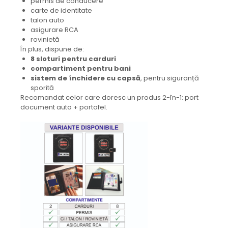
permis de conducere
carte de identitate
talon auto
asigurare RCA
rovinietă
În plus, dispune de:
8 sloturi pentru carduri
compartiment pentru bani
sistem de închidere cu capsă
, pentru siguranță
sporită
Recomandat celor care doresc un produs 2-în-1: port
document auto + portofel.