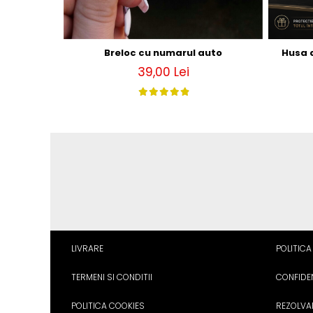
Breloc cu numarul auto
Husa 
39,00 Lei
LIVRARE
POLITICA
TERMENI SI CONDITII
CONFIDEN
POLITICA COOKIES
REZOLVA