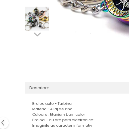
Breloc Film
Tablou Aluminiu
Tablouri auto
Calendare Personalizate
Ceas Personalizat
Descriere
Breloc auto - Turbina
Material : Aliaj de zinc
Culoare : titanium burn color
Brelocul nu are parti electronice!
Imaginile au caracter informativ