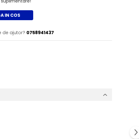
xe suplimentare!
A IN COS
e de ajutor?
0758941437