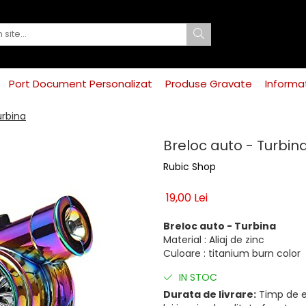
Port Document Personalizat
Produse Gravate
Informat
urbina
Breloc auto - Turbin
Rubic Shop
19,00 Lei
Breloc auto - Turbina
Material : Aliaj de zinc
Culoare : titanium burn color
IN STOC
Durata de livrare:
Timp de ex