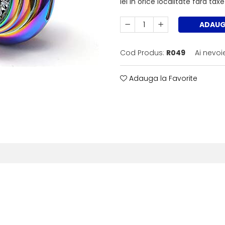
lei in orice localitate fara ta
ADAUG
Cod Produs:
R049
Ai nevoi
Adauga la Favorite