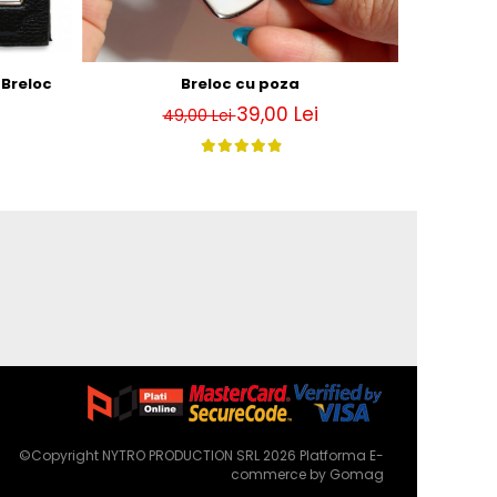
Breloc
Breloc cu poza
Brelo
39,00 Lei
49,00 Lei
©Copyright NYTRO PRODUCTION SRL 2026
Platforma E-
commerce by Gomag