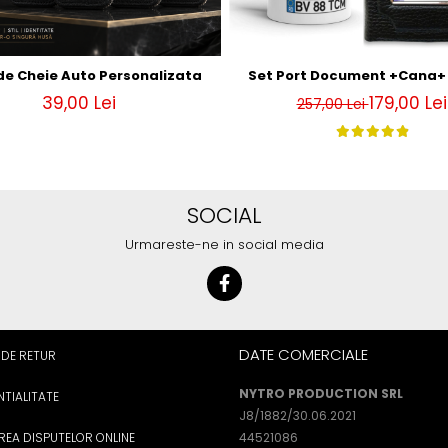
de Cheie Auto Personalizata
Set Port Document +Cana+ 
39,00 Lei
179,00 Lei
257,00 Lei
SOCIAL
Urmareste-ne in social media
DATE COMERCIALE
 DE RETUR
NYTRO PRODUCTION SRL
TIALITATE
J8/1882/30.06.2021
REA DISPUTELOR ONLINE
44521086