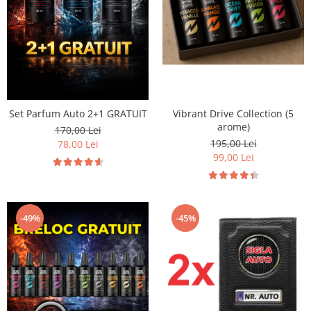
Breloc Film
Tablou Aluminiu
Tablouri auto
Calendare Personalizate
Ceas Personalizat
Set Parfum Auto 2+1 GRATUIT
Vibrant Drive Collection (5
arome)
170,00 Lei
195,00 Lei
78,00 Lei
99,00 Lei
-49%
-45%