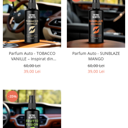
Parfum Auto - TOBACCO
Parfum Auto - SUNBLAZE
VANILLE – Inspirat din
MANGO
Tobacco Vanille (Tom Ford)
60,00 Lei
60,00 Lei
39,00 Lei
39,00 Lei
-35%