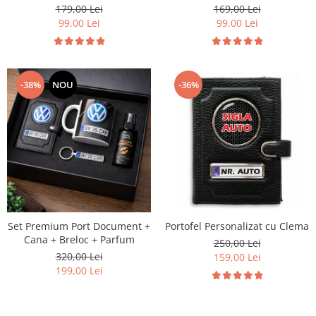
Acumulator si Senzor
179,00 Lei
169,00 Lei
99,00 Lei
99,00 Lei
-38%
NOU
-36%
Set Premium Port Document +
Portofel Personalizat cu Clema
Cana + Breloc + Parfum
250,00 Lei
320,00 Lei
159,00 Lei
199,00 Lei