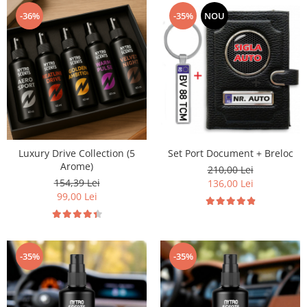
-36%
-35%
NOU
Luxury Drive Collection (5
Set Port Document + Breloc
Arome)
210,00 Lei
154,39 Lei
136,00 Lei
99,00 Lei
-35%
-35%