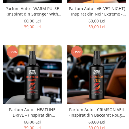
Parfum Auto - WARM PULSE
Parfum Auto - VELVET NIGHT(
(Inspirat din Stronger With
Inspirat din Noir Extreme -
You - Armani)
Tom Ford)
60,00 Lei
60,00 Lei
39,00 Lei
39,00 Lei
-35%
-35%
Parfum Auto - HEATLINE
Parfum Auto - CRIMSON VEIL
DRIVE – (Inspirat din
(Inspirat din Baccarat Rouge
Fahrenheit Dior)
540)
60,00 Lei
60,00 Lei
39,00 Lei
39,00 Lei