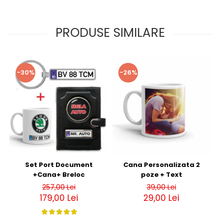
PRODUSE SIMILARE
-30%
-26%
Set Port Document
Cana Personalizata 2
+Cana+ Breloc
poze + Text
257,00 Lei
39,00 Lei
179,00 Lei
29,00 Lei