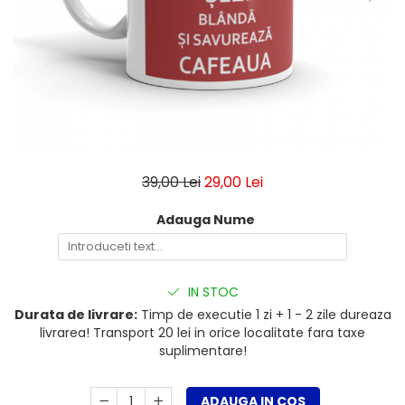
Breloc Film
Tablou Aluminiu
Tablouri auto
Calendare Personalizate
Ceas Personalizat
39,00 Lei
29,00 Lei
Adauga Nume
IN STOC
Durata de livrare:
Timp de executie 1 zi + 1 - 2 zile dureaza
livrarea! Transport 20 lei in orice localitate fara taxe
suplimentare!
ADAUGA IN COS