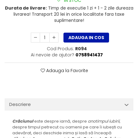
IN STOC
Durata de livrare:
Timp de executie 1 zi + 1 - 2 zile dureaza
livrarea! Transport 20 lei in orice localitate fara taxe
suplimentare!
ADAUGA IN COS
Cod Produs:
R094
Ai nevoie de ajutor?
0758941437
Adauga la Favorite
Descriere
Crăciunul
este despre iarnă, despre
anotimpul iubirii
,
despre timpul petrecut cu oamenii pe care îi iubești cu
adevărat, deci deschide inima și lasă să înceapă