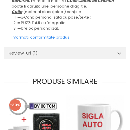
dăruirea.
Frumoasa noastră
Cutie Cadou de Crăciun
poate fi dăruită unei persoane dragi ție.
Cutia
(material placaj plop ) conține:
➡️☕Cană personalizată cu poze/texte ;
➡️PUZZLE
A5
cu fotografie;
➡️breloc personalizat.
Informatii conformitate produs
Review-uri
(1)
PRODUSE SIMILARE
-30%