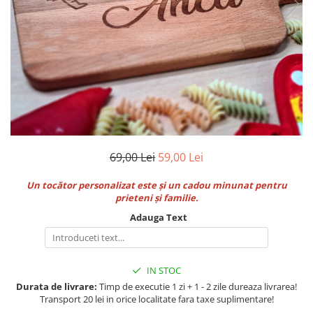
Breloc Film
Tablou Aluminiu
Tablouri auto
Calendare Personalizate
Ceas Personalizat
69,00 Lei
59,00 Lei
Un tocător personalizat este și un cadou minunat pentru
prieteni și familie.
Adauga Text
IN STOC
Durata de livrare:
Timp de executie 1 zi + 1 - 2 zile dureaza livrarea!
Transport 20 lei in orice localitate fara taxe suplimentare!