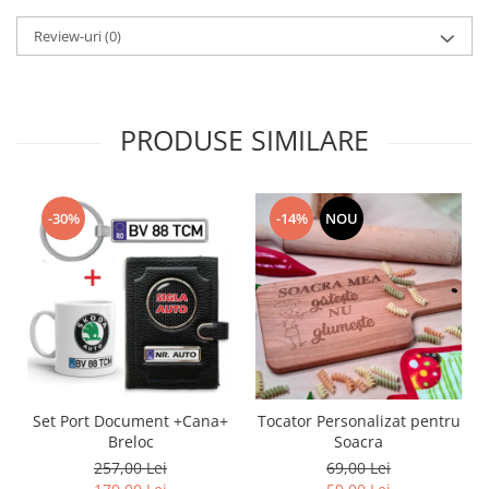
Review-uri
(0)
PRODUSE SIMILARE
-30%
-14%
NOU
Set Port Document +Cana+
Tocator Personalizat pentru
Breloc
Soacra
257,00 Lei
69,00 Lei