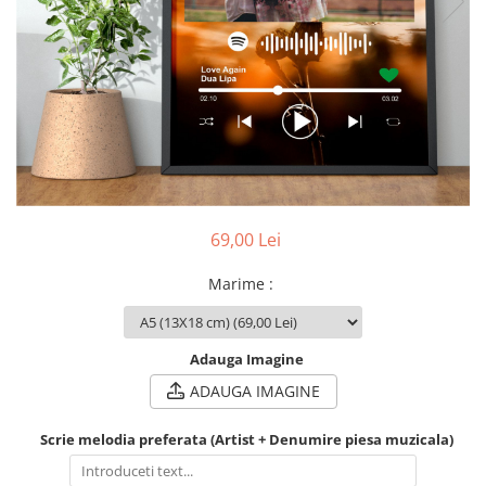
Breloc Film
Tablou Aluminiu
Tablouri auto
Calendare Personalizate
Ceas Personalizat
69,00 Lei
Marime
:
Adauga Imagine
ADAUGA IMAGINE
Scrie melodia preferata (Artist + Denumire piesa muzicala)