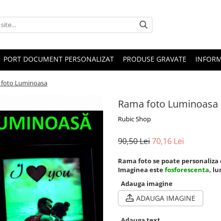
PORT DOCUMENT PERSONALIZAT
PRODUSE GRAVATE
INFORM
foto Luminoasa
Rama foto Luminoasa
Rubic Shop
90,50 Lei
70,16 Lei
Rama foto se poate personaliza c
Imaginea este
fosforescenta
, l
Adauga imagine
ADAUGA IMAGINE
Adauga text