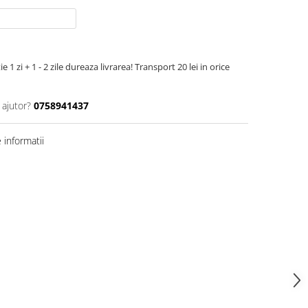
 1 zi + 1 - 2 zile dureaza livrarea! Transport 20 lei in orice
 ajutor?
0758941437
informatii