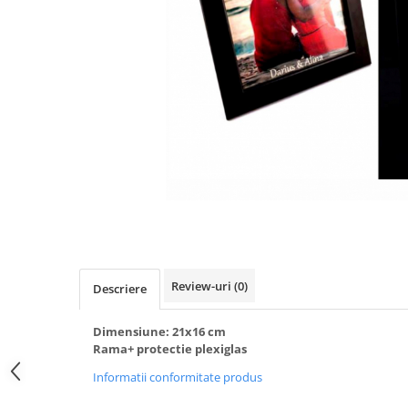
Breloc Film
Tablou Aluminiu
Tablouri auto
Calendare Personalizate
Ceas Personalizat
Review-uri
(0)
Descriere
Dimensiune: 21x16 cm
Rama+ protectie plexiglas
Informatii conformitate produs