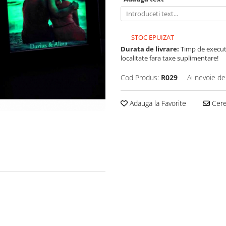
STOC EPUIZAT
Durata de livrare:
Timp de executie
localitate fara taxe suplimentare!
Cod Produs:
R029
Ai nevoie de
Adauga la Favorite
Cere 