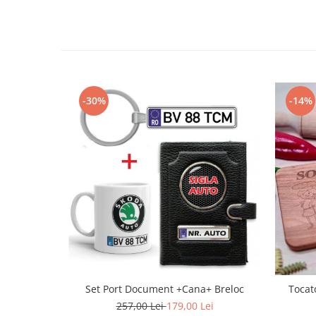
-30%
-14%
Set Port Document +Cana+ Breloc
Tocat
257,00 Lei
179,00 Lei