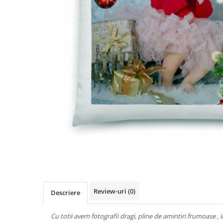
Breloc Film
Tablou Aluminiu
Tablouri auto
Calendare Personalizate
Ceas Personalizat
Review-uri
(0)
Descriere
Cu totii avem fotografii dragi, pline de amintiri frumoase , 