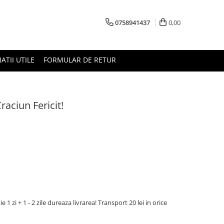
0758941437
0,00
ATII UTILE
FORMULAR DE RETUR
raciun Fericit!
 1 zi + 1 - 2 zile dureaza livrarea! Transport 20 lei in orice