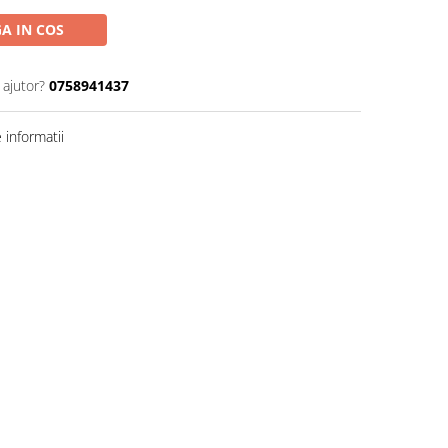
A IN COS
 ajutor?
0758941437
informatii