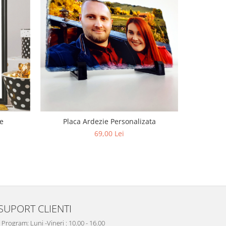
e
Placa Ardezie Personalizata
Br
69,00 Lei
SUPORT CLIENTI
rogram: Luni -Vineri : 10.00 - 16.00