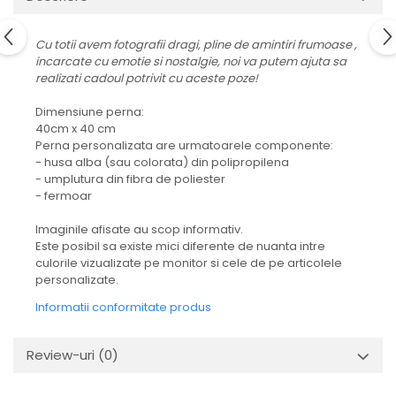
Cu totii avem fotografii dragi, pline de amintiri frumoase ,
incarcate cu emotie si nostalgie, noi va putem ajuta sa
realizati cadoul potrivit cu aceste poze!
Dimensiune perna:
40cm x 40 cm
Perna personalizata are urmatoarele componente:
- husa alba (sau colorata) din polipropilena
- umplutura din fibra de poliester
- fermoar
Imaginile afisate au scop informativ.
Este posibil sa existe mici diferente de nuanta intre
culorile vizualizate pe monitor si cele de pe articolele
personalizate.
Informatii conformitate produs
Review-uri
(0)