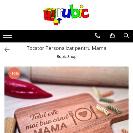
Cadouri Personalizate
Odorizante
Puzzle Personalizat
Odorizante Lemn
Magneti de frigider
Odorizante Premium
Tocator Personalizat pentru Mama
Globuri Personalizate
Parfum Auto Premium
Rubic Shop
Sticla de Vin Personalizata
Tablouri Personalizate
-16%
Rame foto
Perne Personalizate
Placa Ardezie Personalizata
Brelocuri auto
Cani Personalizate
Cub Magic