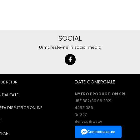
SOCIAL
Urmareste-ne in social media
DATE COMERCIALE
 DE RETUR
NYTRO PRODUCTION SRL
TIALITATE
J8/1882/30.06.2021
REA DISPUTELOR ONLINE
44521086
Nr. 327
T
Berivoi, Brasov
Contacteaza-ne
MPAR