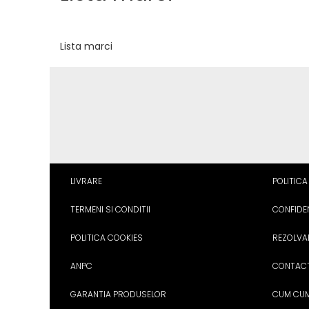
Breloc Film
Tablou Aluminiu
Tablouri auto
Lista marci
Calendare Personalizate
Ceas Personalizat
LIVRARE
POLITICA
TERMENI SI CONDITII
CONFIDEN
POLITICA COOKIES
REZOLVA
ANPC
CONTAC
GARANTIA PRODUSELOR
CUM CU