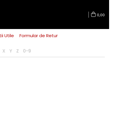
0,00
ii Utile
Formular de Retur
X
Y
Z
0-9