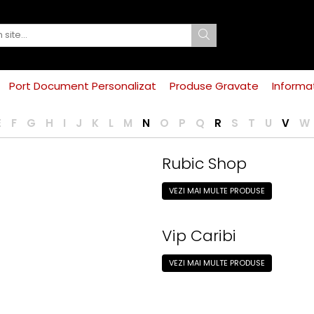
Port Document Personalizat
Produse Gravate
Informat
E
F
G
H
I
J
K
L
M
N
O
P
Q
R
S
T
U
V
W
Rubic Shop
VEZI MAI MULTE PRODUSE
Vip Caribi
VEZI MAI MULTE PRODUSE