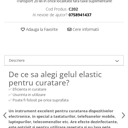
Transport 20 lei in orice localitate fara taxe suplimentare!
Cod Produs:
C202
Ai nevoie de ajutor?
0758941437
Adauga la Favorite
Cere informatii
Descriere
De ce sa alegi gelul elastic
pentru curatare?
✅ Eficienta in curatare
✅ Usurinta in utilizare
✅ Poate fi folosit pe orice suprafata
Un instrument excelent pentru curatarea dispozitivelor
electronice, in special a tastaturilor, telefoanelor mobile,
laptopurilor, telecomenzilor etc. Are efecte dezinfectante,
este potrivit si pentru utilizare repetata si nu lasa pete.